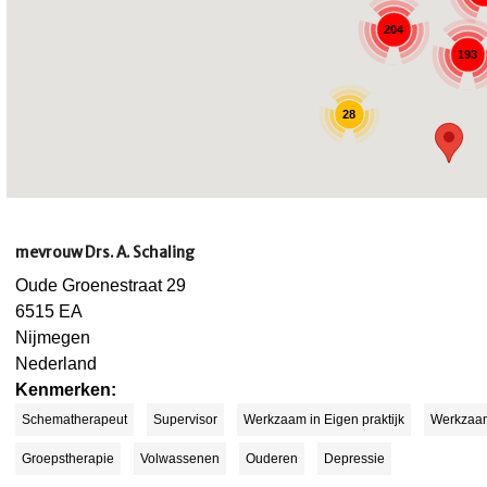
204
193
28
mevrouw Drs. A. Schaling
Oude Groenestraat 29
6515 EA
Nijmegen
Nederland
Kenmerken:
Schematherapeut
Supervisor
Werkzaam in Eigen praktijk
Werkzaam 
Groepstherapie
Volwassenen
Ouderen
Depressie