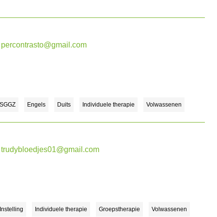
percontrasto@gmail.com
 SGGZ
Engels
Duits
Individuele therapie
Volwassenen
trudybloedjes01@gmail.com
nstelling
Individuele therapie
Groepstherapie
Volwassenen