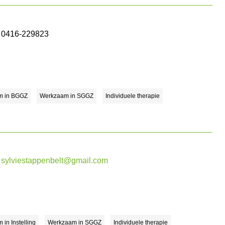
0416-229823
m in BGGZ
Werkzaam in SGGZ
Individuele therapie
sylviestappenbelt@gmail.com
in Instelling
Werkzaam in SGGZ
Individuele therapie