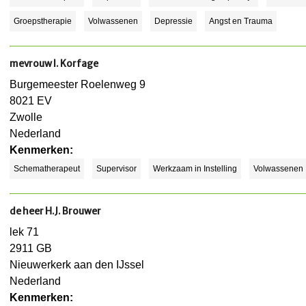
Groepstherapie
Volwassenen
Depressie
Angst en Trauma
mevrouw I. Korfage
Burgemeester Roelenweg 9
8021 EV
Zwolle
Nederland
Kenmerken:
Schematherapeut
Supervisor
Werkzaam in Instelling
Volwassenen
de heer H.J. Brouwer
lek 71
2911 GB
Nieuwerkerk aan den IJssel
Nederland
Kenmerken: