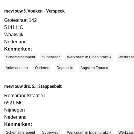
mevrouw S. Vonken - Verspeek
Grotestraat 142
5141 HC
Waalwijk
Nederland
Kenmerken:
Schematherapeut
Supervisor
Werkzaam in Eigen praktijk
Werkzaa
Volwassenen
Ouderen
Depressie
Angst en Trauma
mevrouw drs. S.I. Stappenbelt
Rembrandtstraat 51
6521 MC
Nijmegen
Nederland
Kenmerken:
Schematherapeut
Supervisor
Werkzaam in Eigen praktijk
Werkzaam 