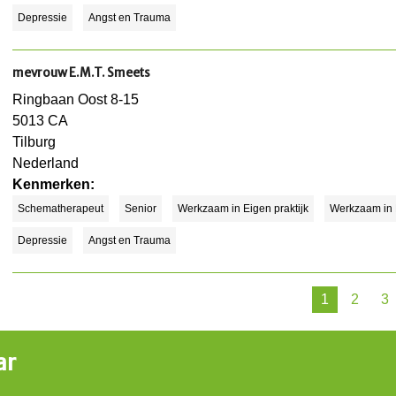
Depressie
Angst en Trauma
mevrouw E.M.T. Smeets
Ringbaan Oost 8-15
5013 CA
Tilburg
Nederland
Kenmerken:
Schematherapeut
Senior
Werkzaam in Eigen praktijk
Werkzaam in
Depressie
Angst en Trauma
1
2
3
ar