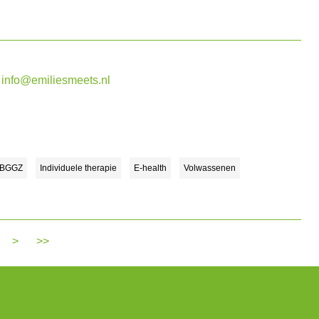
info@emiliesmeets.nl
 BGGZ
Individuele therapie
E-health
Volwassenen
>
>>