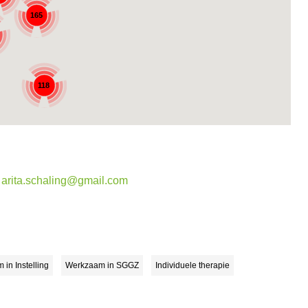
165
118
arita.schaling@gmail.com
in Instelling
Werkzaam in SGGZ
Individuele therapie