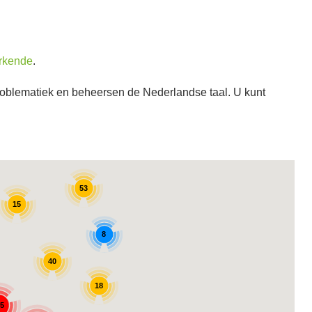
rkende
.
problematiek en beheersen de Nederlandse taal. U kunt
53
15
8
40
18
05