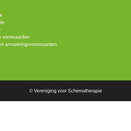
ie
tie
e
 voorwaarden
- en annuleringsvoorwaarden
© Vereniging voor Schematherapie