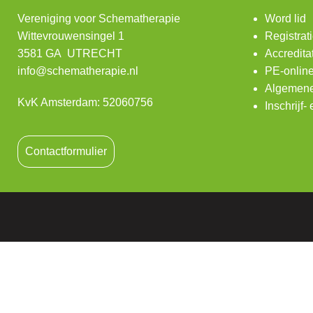
Vereniging voor Schematherapie
Word lid
Wittevrouwensingel 1
Registrat
3581 GA UTRECHT
Accredita
info@schematherapie.nl
PE-onlin
Algemene
KvK Amsterdam: 52060756
Inschrijf
Contactformulier