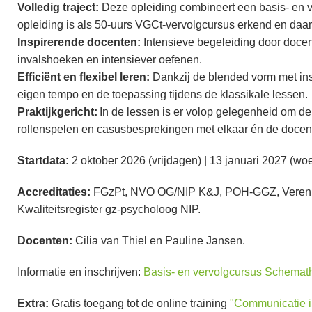
Volledig traject:
Deze opleiding combineert een basis- en v
opleiding is als 50-uurs VGCt-vervolgcursus erkend en daar
Inspirerende docenten:
Intensieve begeleiding door docen
invalshoeken en intensiever oefenen.
Efficiënt en flexibel leren:
Dankzij de blended vorm met insp
eigen tempo en de toepassing tijdens de klassikale lessen.
Praktijkgericht:
In de lessen is er volop gelegenheid om de 
rollenspelen en casusbesprekingen met elkaar én de docen
Startdata:
2 oktober 2026 (vrijdagen) | 13 januari 2027 (w
Accreditaties:
FGzPt, NVO OG/NIP K&J, POH-GGZ, Verenig
Kwaliteitsregister gz-psycholoog NIP.
Docenten:
Cilia van Thiel en Pauline Jansen.
Informatie en inschrijven:
Basis- en vervolgcursus Schemat
Extra:
Gratis toegang tot de online training
"Communicatie i